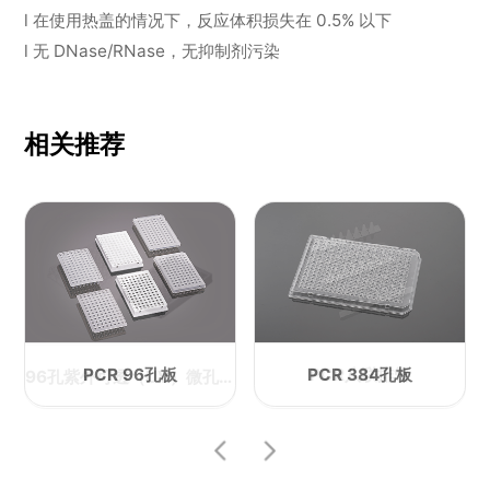
l 在使用热盖的情况下，反应体积损失在 0.5% 以下
l 无 DNase/RNase，无抑制剂污染
相关推荐
PCR 384孔板
深孔板封板膜
PCR 96孔板
96孔 深孔板
PCR封板膜
PCR八联排管
酶标板
磁棒套
微孔板
96孔紫外可透（UV）微孔板