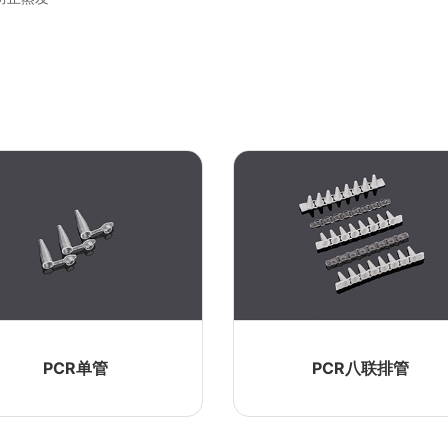
PCR单管
酶标板
微孔板
PCR八联排管
96孔 深孔板