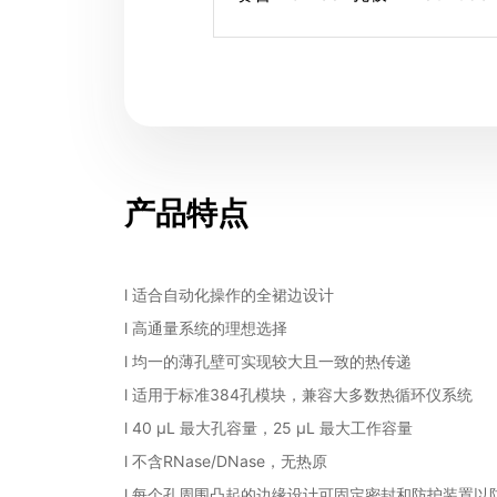
产品特点
l 适合自动化操作的全裙边设计
l 高通量系统的理想选择
l 均一的薄孔壁可实现较大且一致的热传递
l 适用于标准384孔模块，兼容大多数热循环仪系统
l 40 µL 最大孔容量，25 µL 最大工作容量
l 不含RNase/DNase，无热原
l 每个孔周围凸起的边缘设计可固定密封和防护装置以